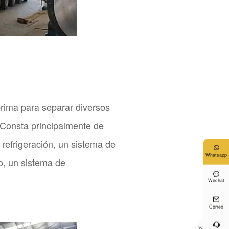
prima para separar diversos
 Consta principalmente de
refrigeración, un sistema de

Whatsapp
o, un sistema de

Wechat

Correo

