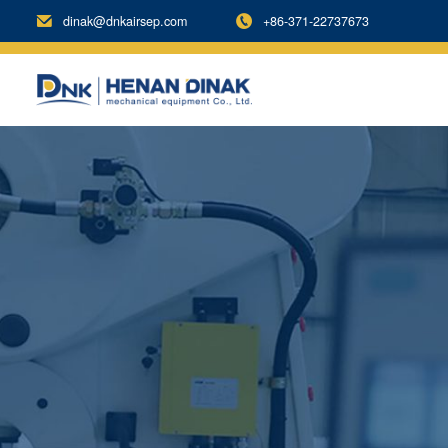
dinak@dnkairsep.com
+86-371-22737673

