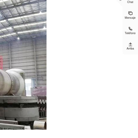
Chat

Mensaje

Teléfono

Arriba