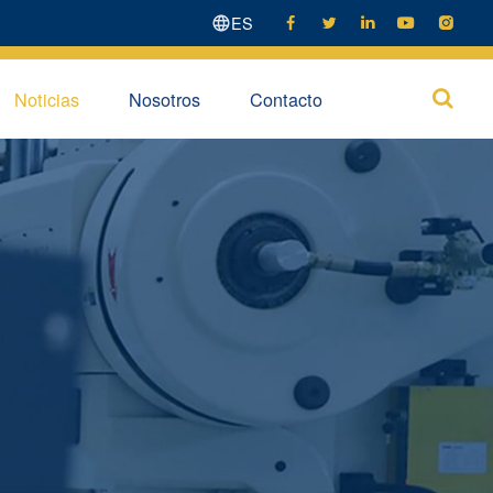
ES





Noticias
Nosotros
Contacto
