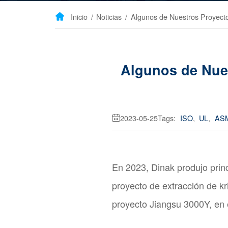
Inicio
/
Noticias
/

Algunos de Nues
2023-05-25
Tags:
ISO
,
UL
,
AS

En 2023, Dinak produjo prin
proyecto de extracción de k
proyecto Jiangsu 3000Y, en e