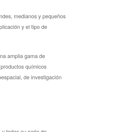
randes, medianos y pequeños
licación y el tipo de
una amplia gama de
 (productos químicos
oespacial, de investigación
y todas su serie de