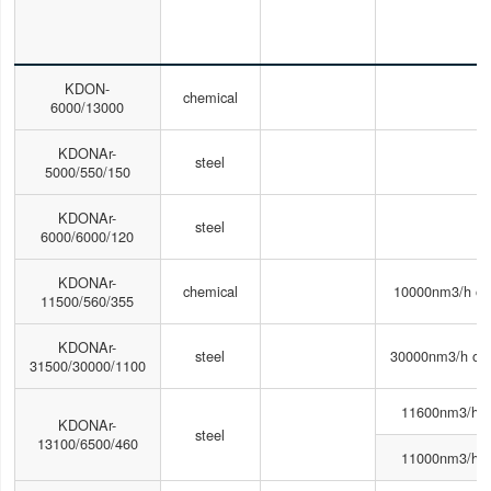
KDON-
chemical
6
6000/13000
KDONAr-
steel
3
5000/550/150
KDONAr-
steel
6
6000/6000/120
KDONAr-
chemical
10000nm3/h o
11500/560/355
KDONAr-
steel
30000nm3/h or
31500/30000/1100
11600nm3/h 
KDONAr-
steel
13100/6500/460
11000nm3/h 