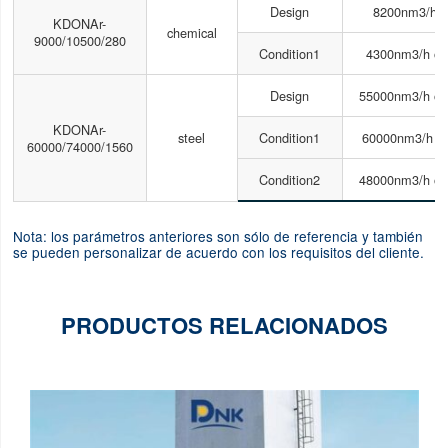
Design
8200nm3/h 
KDONAr-
chemical
9000/10500/280
Condition1
4300nm3/h o
Design
55000nm3/h o
KDONAr-
steel
Condition1
60000nm3/h o
60000/74000/1560
Condition2
48000nm3/h o
Nota: los parámetros anteriores son sólo de referencia y también
se pueden personalizar de acuerdo con los requisitos del cliente.
PRODUCTOS RELACIONADOS