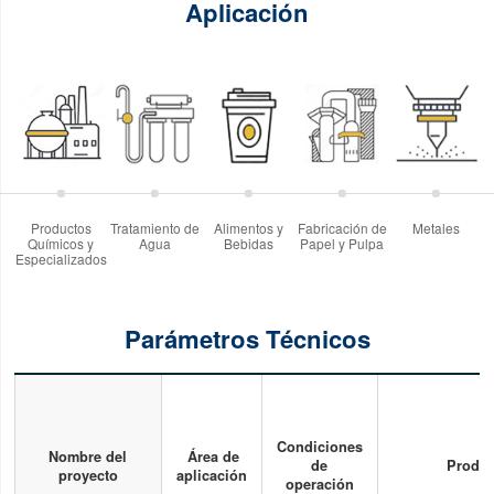
Aplicación
Productos
Tratamiento de
Alimentos y
Fabricación de
Metales
S
Químicos y
Agua
Bebidas
Papel y Pulpa
Especializados
Parámetros Técnicos
Condiciones
Nombre del
Área de
de
Produc
proyecto
aplicación
operación