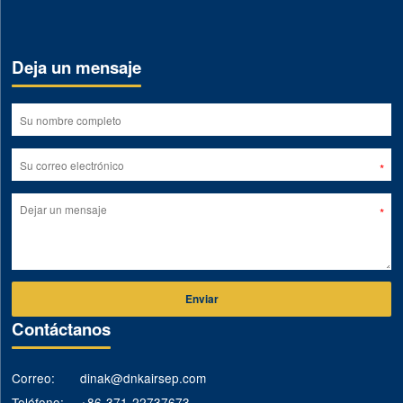
Deja un mensaje
Enviar
Contáctanos
Correo:
dinak@dnkairsep.com
Teléfono:
+86-371-22737673