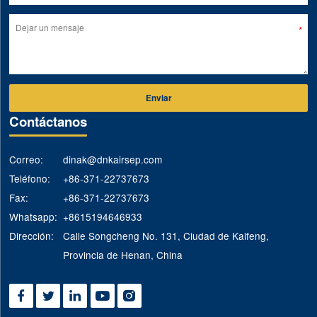
Enviar
Contáctanos
Correo:
dinak@dnkairsep.com
Teléfono:
+86-371-22737673
Fax:
+86-371-22737673
Whatsapp:
+8615194646933
Dirección:
Calle Songcheng No. 131, Ciudad de Kaifeng,
Provincia de Henan, China




