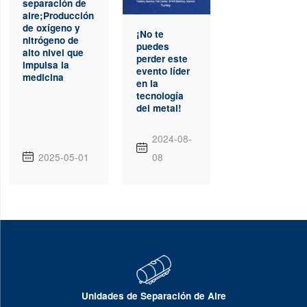
separación de
aire;Producción
de oxígeno y
¡No te
nitrógeno de
puedes
alto nivel que
perder este
impulsa la
evento líder
medicina
en la
tecnología
del metal!
2024-08-

2025-05-01
08

Unidades de Separación de Aire