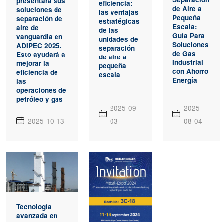
presentará sus
eficiencia:
de Aire a
soluciones de
las ventajas
Pequeña
separación de
estratégicas
Escala:
aire de
de las
Guía Para
vanguardia en
unidades de
Soluciones
ADIPEC 2025.
separación
de Gas
Esto ayudará a
de aire a
Industrial
mejorar la
pequeña
con Ahorro
eficiencia de
escala
Energía
las
operaciones de
petróleo y gas
2025-09-
2025-


2025-10-13
03
08-04

Tecnología
avanzada en