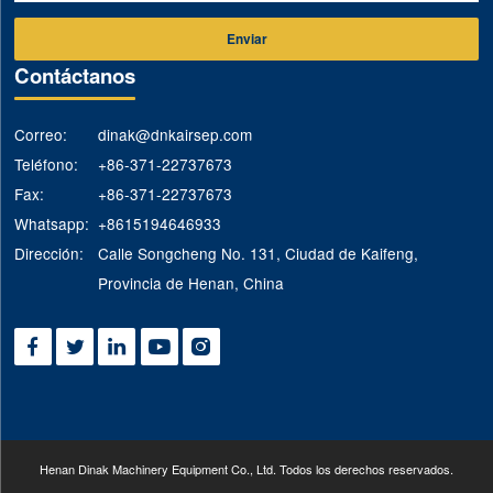
Enviar
Contáctanos
Correo:
dinak@dnkairsep.com
Teléfono:
+86-371-22737673
Fax:
+86-371-22737673
Whatsapp:
+8615194646933
Dirección:
Calle Songcheng No. 131, Ciudad de Kaifeng,
Provincia de Henan, China





Henan Dinak Machinery Equipment Co., Ltd. Todos los derechos reservados.