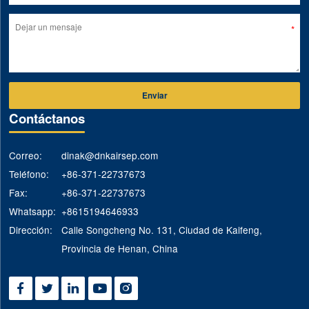
Enviar
Contáctanos
Correo:
dinak@dnkairsep.com
Teléfono:
+86-371-22737673
Fax:
+86-371-22737673
Whatsapp:
+8615194646933
Dirección:
Calle Songcheng No. 131, Ciudad de Kaifeng,
Provincia de Henan, China




