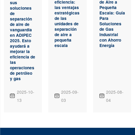
de Aire a
eficiencia:
sus
Pequeña
las ventajas
soluciones
Escala: Guía
estratégicas
de
Para
de las
separación
Soluciones
unidades de
de aire de
de Gas
separación
vanguardia
Industrial
de aire a
en ADIPEC
con Ahorro
pequeña
2025. Esto
Energía
escala
ayudará a
mejorar la
eficiencia de
las
operaciones
de petróleo
y gas
2025-10-
2025-09-
2025-08-



13
03
04