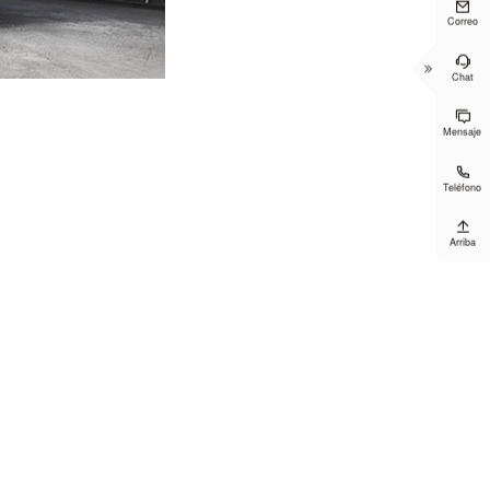

Correo


Chat

Mensaje

Teléfono

Arriba