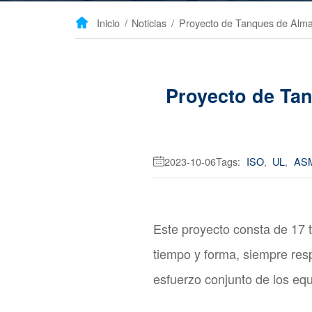
Inicio
/
Noticias
/

Proyecto de Ta
2023-10-06
Tags:
ISO
,
UL
,
AS

Este proyecto consta de 17 
tiempo y forma, siempre resp
esfuerzo conjunto de los equi