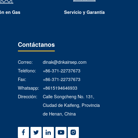
ión en Gas
Servicio y Garantía
Contáctanos
Correo:
dinak@dnkairsep.com
Teléfono:
+86-371-22737673
Fax:
+86-371-22737673
Whatsapp:
+8615194646933
Dirección:
Calle Songcheng No. 131,
Ciudad de Kaifeng, Provincia
de Henan, China




