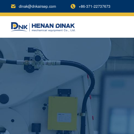
dinak@dnkairsep.com
+86-371-22737673

