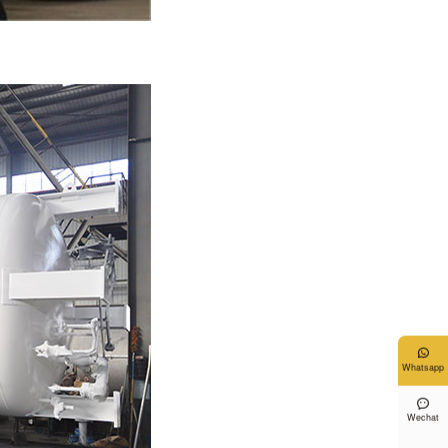

Whatsapp

Wechat