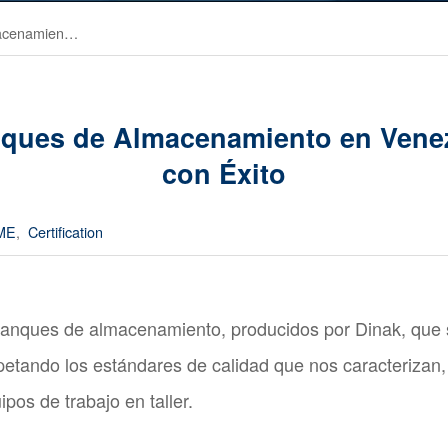
Proyecto de Tanques de Almacenamiento en Venezuela Entregado con Éxito
nques de Almacenamiento en Vene
con Éxito
ME
,
Certification
tanques de almacenamiento, producidos por Dinak, que 
etando los estándares de calidad que nos caracterizan, 
pos de trabajo en taller.