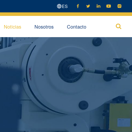
ES





Noticias
Nosotros
Contacto
