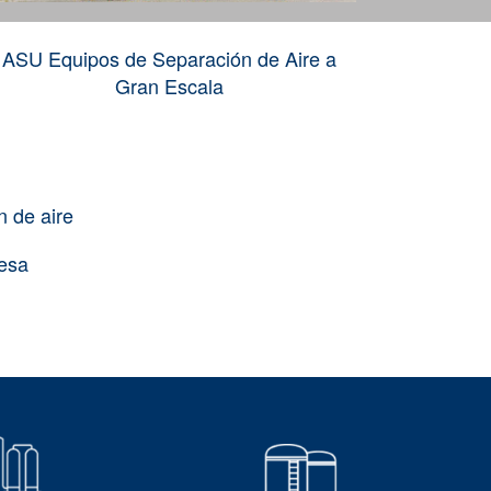
Unidad Cr
ASU Equipos de Separación de Aire a
Gran Escala
n de aire
resa