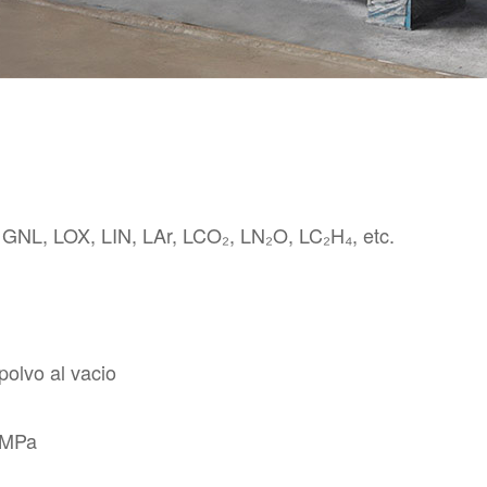
GNL, LOX, LIN, LAr, LCO₂, LN₂O, LC₂H₄, etc.
polvo al vacio
6 MPa